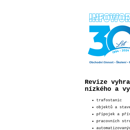
INFOWORK
s.r.o.
Revize vyhra
nízkého a vy
trafostanic
objektů a stav
přípojek a pří
pracovních str
automatizovaný