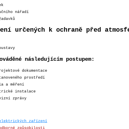
ek
učního nářadí
žadavků
ení určených k ochraně před atmosf
oustavy
ováděné následujícím postupem:
rojektové dokumentace
tanoveného prostředí
la a měření
trické instalace
vizní zprávy
elektrických zařízení
odborné způsobilosti