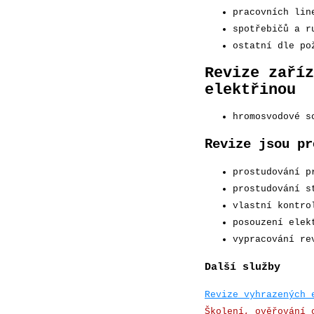
pracovních lin
spotřebičů a r
ostatní dle po
Revize zaříz
elektřinou
hromosvodové s
Revize jsou pr
prostudování p
prostudování s
vlastní kontro
posouzení elek
vypracování re
Další služby
Revize vyhrazených 
Školení, ověřování 