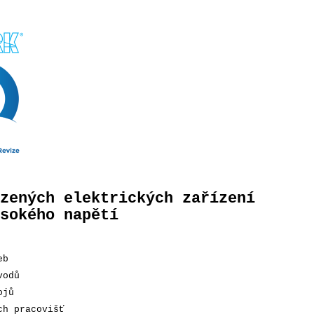
zených elektrických zařízení
sokého napětí
eb
vodů
ojů
ch pracovišť